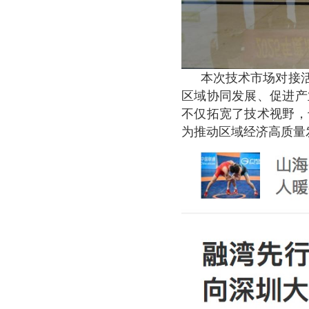
本次技术市场对接
区域协同发展、促进产
不仅拓宽了技术视野，
为推动区域经济高质量