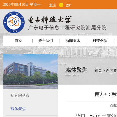
北京
28°
2026年08月10日 星期一
首页
关于我们
新闻资讯
科技创新
媒体聚焦
首页
>
新闻资
南方+：
研究院动态
点击
媒体聚焦
近日，“
2025
年度汕