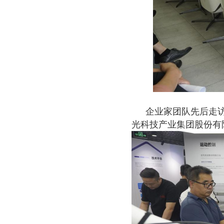
企业家团队先后走
光科技产业集团股份有