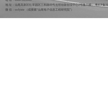
电 话：0660-3926999
地 址：汕尾高新区红草园区三和路09号光明创新创业中心2号楼六楼。
粤ICP备16
微 信：swfyieie （或搜索“汕尾电子信息工程研究院”）