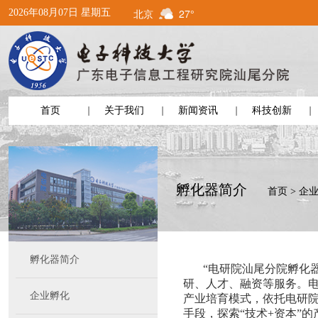
北京
27°
2026年08月07日 星期五
首页
关于我们
新闻资讯
科技创新
孵化器简介
首页
>
企
孵化器简介
“电研院汕尾分院孵化
研、人才、融资等服务。
企业孵化
产业培育模式，依托
电研
手段，探索“技术+资本”