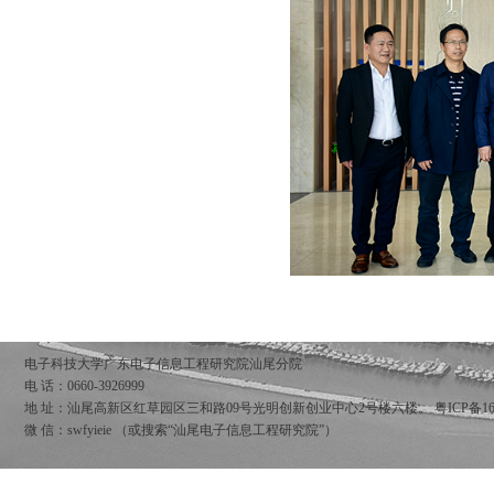
电子科技大学广东电子信息工程研究院汕尾分院
电 话：0660-3926999
地 址：汕尾高新区红草园区三和路09号光明创新创业中心2号楼六楼。
粤ICP备16
微 信：swfyieie （或搜索“汕尾电子信息工程研究院”）